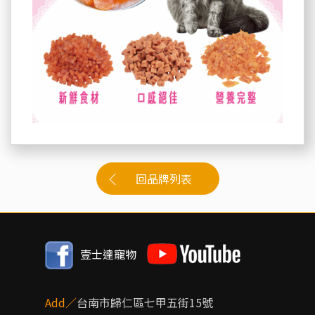
回品牌列表
壹士達寵物
Add／
台南市歸仁區七甲五街15號